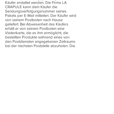
Käufer erstattet werden. Die Firma LA
CRAPULE kann dem Käufer die
Sendungsverfolgungsnummer seines
Pakets per E-Mail mitteilen. Der Käufer wird
von seinem Postboten nach Hause
geliefert. Bei Abwesenheit des Käufers
erhält er von seinem Postboten eine
Visitenkarte, die es ihm ermöglicht, die
bestellten Produkte während eines von
den Postdiensten angegebenen Zeitraums
bei der nächsten Poststelle abzuholen. Die
mit dem Transport verbundenen Risiken
gehen zu Lasten des Käufers, sobald die
Artikel das Gelände der Firma LA
CRAPULE verlassen. Der Käufer ist
verpflichtet, in Anwesenheit des
Mitarbeiters von La Poste oder des
Zustellers den Zustand der Verpackung
der Ware und deren Inhalt bei der
Lieferung zu überprüfen. Bei
Transportschäden muss der Protest
innerhalb von drei Tagen nach Lieferung
beim Spediteur geltend gemacht werden.
Artikel 8. Garantie
Für alle von LA CRAPULE gelieferten