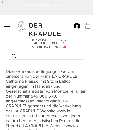
KOSTENLOSE LIEFERUNG * AB 49 €
DER
KRAPULE
BANDANAS UND
SPIELZEUG HUNDE UND
KATZEN MADE IN
FR
AN
CE
Diese Verkaufsbedingungen werden
einerseits von der Firma LA CRAPULE,
Catherine Fraisse, mit Sitz in Lattes,
eingetragen im Handels- und
Gesellschaftsregister von Montpellier unter
der Nummer
540 060 670
,
abgeschlossen nachfolgend "LA
CRAPULE" genannt und die Verwaltung
der LA CRAPULE-Website
www.la-
crapule.com
und andererseits von jeder
natürlichen oder juristischen Person, die
über die LA CRAPULE-Website
www.la