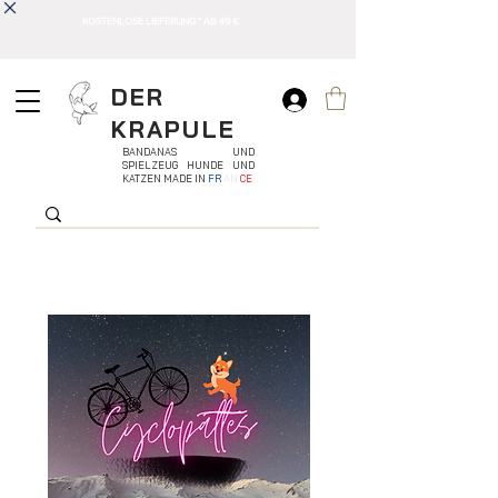
KOSTENLOSE LIEFERUNG * AB 49 €
DER
KRAPULE
BANDANAS UND
SPIELZEUG HUNDE UND
KATZEN MADE IN
FR
AN
CE