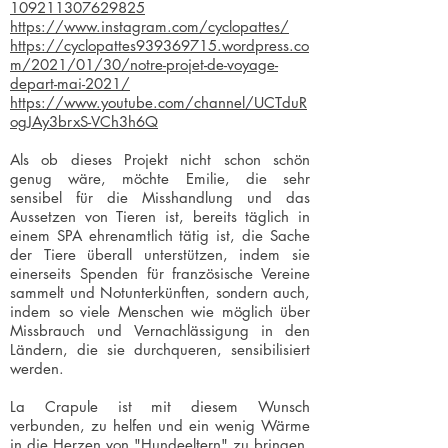
109211307629825
https://www.instagram.com/cyclopattes/
https://cyclopattes939369715.wordpress.co
m/2021/01/30/notre-projet-de-voyage-
depart-mai-2021/
https://www.youtube.com/channel/UCTduR
ogJAy3brxS-VCh3h6Q
Als ob dieses Projekt nicht schon schön
genug wäre, möchte Emilie, die sehr
sensibel für die Misshandlung und das
Aussetzen von Tieren ist, bereits täglich in
einem SPA ehrenamtlich tätig ist, die Sache
der Tiere überall unterstützen, indem sie
einerseits Spenden für französische Vereine
sammelt und Notunterkünften, sondern auch,
indem so viele Menschen wie möglich über
Missbrauch und Vernachlässigung in den
Ländern, die sie durchqueren, sensibilisiert
werden.
La Crapule ist mit diesem Wunsch
verbunden, zu helfen und ein wenig Wärme
in die Herzen von "Hundeeltern" zu bringen,