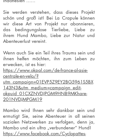
Indonesien ......
Sie werden verstehen, dass dieses Projekt
schön und groß ist! Bei La Crapule können
wir diese Art von Projekt nur abonnieren,
das bedingungslose Tierliebe, Liebe zu
ihrem Hund Mambo, Liebe zur Natur und
Abenteuerlust vereint.
Wenn auch Sie ein Teil ihres Traums sein und
ihnen helfen möchten, ihn zum Leben zu
erwecken, ist es hier:
https://www.okpal.com/de-france-al-asie-
centrale-en-velo/?
utm_campaign=01EVP5Z9EY2BG5961S5BX
143N3&utm_medium=campaign_edit-
okpuid_01CXZNVDJPGM9HNB9MKhare-
201NVDJMPGM19
Mambo wird Ihnen sehr dankbar sein und
ermutigt Sie, seine Abenteuer in all seinen
sozialen Netzwerken zu verfolgen, denn ja,
Mambo und ein ultra „verbundener“ Hund!
https://www.facebook.com/Cyclopattes-