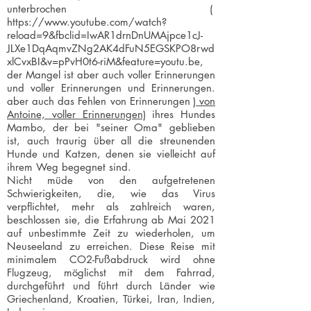
unterbrochen (
https://www.youtube.com/watch?
reload=9&fbclid=IwAR1drnDnUMAjpce1cJ-
JLXe1DqAqmvZNg2AK4dFuN5EGSKPO8rwd
xlCvxBI&v=pPvH0t6-riM&feature=youtu.be,
der Mangel ist aber auch voller Erinnerungen
und voller Erinnerungen und Erinnerungen.
aber auch das Fehlen von Erinnerungen
) von
Antoine, voller Erinnerungen)
ihres Hundes
Mambo, der bei "seiner Oma" geblieben
ist, auch traurig über all die streunenden
Hunde und Katzen, denen sie vielleicht auf
ihrem Weg begegnet sind.
Nicht müde von den aufgetretenen
Schwierigkeiten, die, wie das Virus
verpflichtet, mehr als zahlreich waren,
beschlossen sie, die Erfahrung ab Mai 2021
auf unbestimmte Zeit zu wiederholen, um
Neuseeland zu erreichen. Diese Reise mit
minimalem CO2-Fußabdruck wird ohne
Flugzeug, möglichst mit dem Fahrrad,
durchgeführt und führt durch Länder wie
Griechenland, Kroatien, Türkei, Iran, Indien,