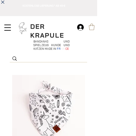
KOSTENLOSE LIEFERUNG * AB 49 €
DER
KRAPULE
BANDANAS UND
SPIELZEUG HUNDE UND
KATZEN MADE IN
FR
AN
CE