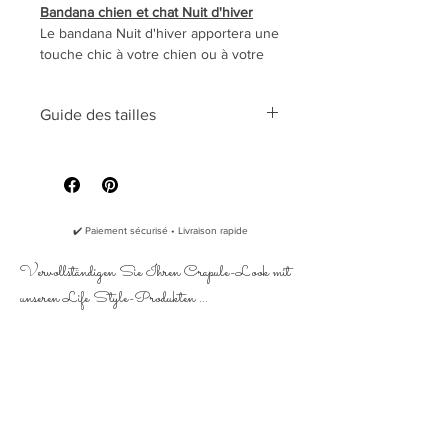
Bandana chien et chat Nuit d'hiver
Le bandana Nuit d'hiver apportera une
touche chic à votre chien ou à votre
chat. Sobre et élégant, il peut être
porté pour toutes les occasions.
Guide des tailles
La Crapule choisit la matière coton
Quelle taille dois-je prendre?
pour tous ses bandanas car il est
important d'utiliser des matières
naturelles, par conviction, mais aussi
pour supprimer tout risque d'allergie
✔️ Paiement sécurisé • Livraison rapide
de votre chien au bandana.
Vervollständigen Sie Ihren Crapule-Look mit
L' écusson de liège est marqué du
unseren Life Style-Produkten ...
sigle La Crapule pour venir souligner
l'ourlet du bandana.
Fabriqué dans le sud de la France
100% coton
115 g/m2
Ecusson en liège naturel