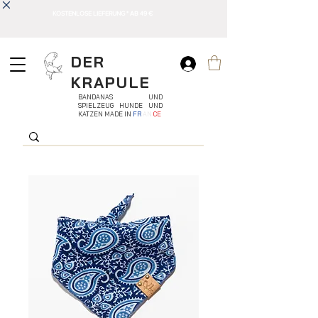
KOSTENLOSE LIEFERUNG * AB 49 €
DER
KRAPULE
BANDANAS UND
SPIELZEUG HUNDE UND
KATZEN MADE IN
FR
AN
CE