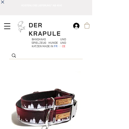
KOSTENLOSE LIEFERUNG * AB 49 €
DER
KRAPULE
BANDANAS UND
SPIELZEUG HUNDE UND
KATZEN MADE IN
FR
AN
CE