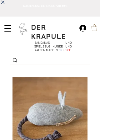
KOSTENLOSE LIEFERUNG * AB 49 €
DER
KRAPULE
BANDANAS UND
SPIELZEUG HUNDE UND
KATZEN MADE IN
FR
AN
CE