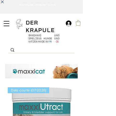
KOSTENLOSE LIEFERUNG * AB 49 €
DER
KRAPULE
BANDANAS UND
SPIELZEUG HUNDE UND
KATZEN MADE IN
FR
AN
CE
Date courte (07/2026)