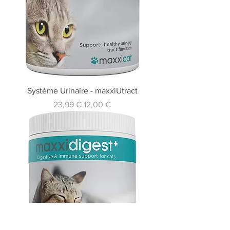
Système Urinaire - maxxiUtract
Standardpreis
Sale-Preis
23,99 €
12,00 €