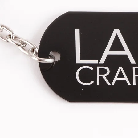
être portés uniquement sous surve
d'étranglement de votre chien ou