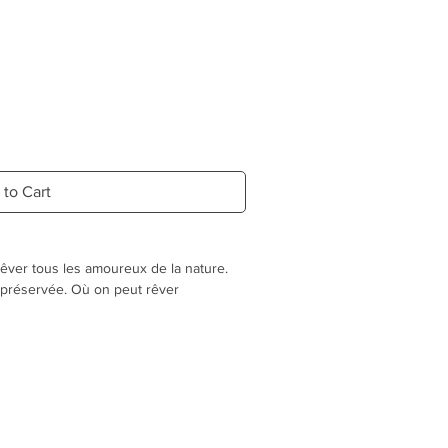
 to Cart
 rêver tous les amoureux de la nature.
 préservée. Où on peut rêver
it pas de voir son chien courir
u vent et les yeux brillants de
i pour ce bandana aux motifs tartan et
coton.