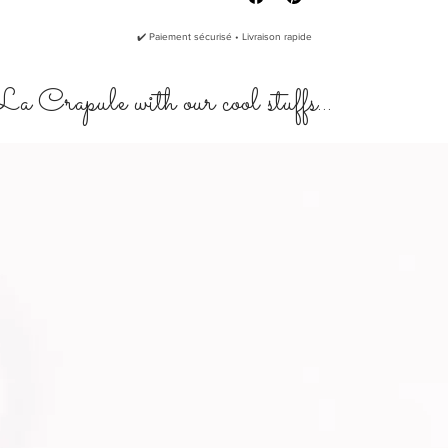
La Crapule choisit la matière coton 
✔️ Paiement sécurisé • Livraison rapide
important d'utiliser des matières nat
supprimer tout risque d'allergie de 
a Crapule with our cool stuffs...
L' écusson de liège est marqué du s
l'ourlet du bandana.
Chaque bandana est livré dans son 
Fabriqué dans le sud de la Fran
100% flanelle de coton
200 g/m2
Ecusson en liège naturel
Lavage à la main et séchage natu
Repassage au fer à faible chaleu
Un dégorgeage des couleurs du t
Pensez à le prendre en compte l
Nous vous rappelons que les ba
ne doivent en aucun cas être util