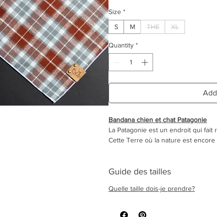
Size
*
S
M
THE
XL
Quantity
*
Add
Bandana chien et chat Patagonie
La Patagonie est un endroit qui fait
Cette Terre où la nature est encore
d'aventures sauvages. Qui ne rêvera
librement sur ces Terres, la langue a
bonheur?
Guide des tailles
Quelle taille dois-je prendre?
Tel est le nom que nous avons chois
à la couleur de la Terre de Feu.
Le tissu est en douce flanelle 100% 