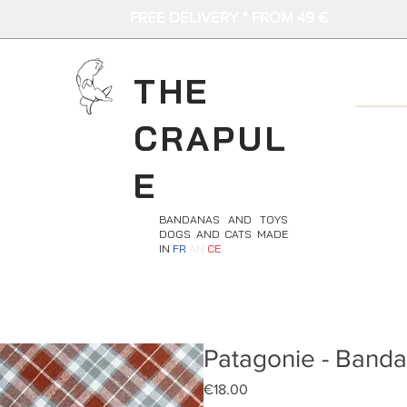
FREE DELIVERY * FROM 49 €
THE
CRAPUL
E
BANDANAS AND TOYS
DOGS AND CATS MADE
IN
FR
AN
CE
Patagonie - Banda
Price
€18.00