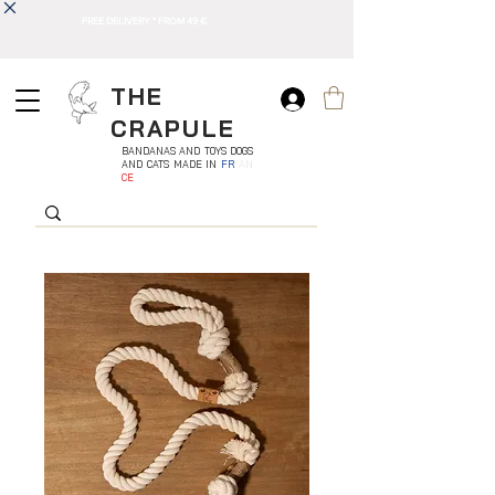
FREE DELIVERY * FROM 49 €
THE
CRAPULE
BANDANAS AND TOYS DOGS
AND CATS MADE IN
FR
AN
CE