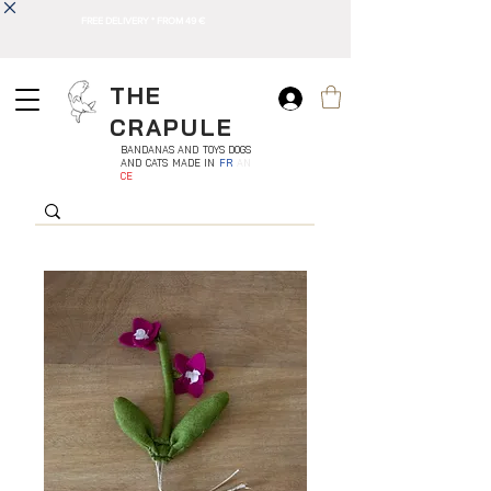
FREE DELIVERY * FROM 49 €
THE
CRAPULE
BANDANAS AND TOYS DOGS
AND CATS MADE IN
FR
AN
CE