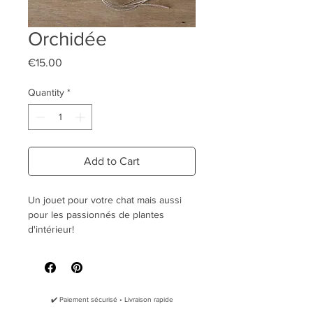
Orchidée
Price
€15.00
Quantity
*
Add to Cart
Un jouet pour votre chat mais aussi
pour les passionnés de plantes
d'intérieur!
Le jouet Orchidée:
Enveloppe en
feutre de coton
100% naturel
, respectant la
✔️ Paiement sécurisé • Livraison rapide
norme
Oeko Tex 100