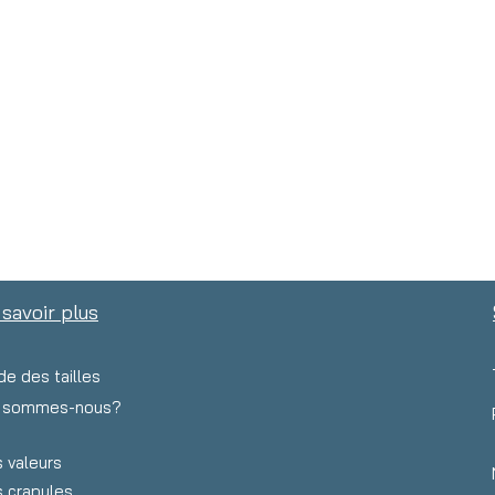
 savoir plus
de des tailles
i sommes-nous?
 valeurs
 crapules