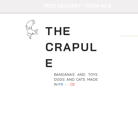
FREE DELIVERY * FROM 49 €
THE
CRAPUL
E
BANDANAS AND TOYS
DOGS AND CATS MADE
IN
FR
AN
CE