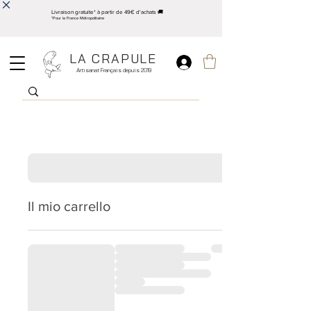
Livraison gratuite* à partir de 49€ d'achats 🚚
*Pour la France Métropolitaine
LA CRAPULE
Artisanat Français depuis 2019
Il mio carrello