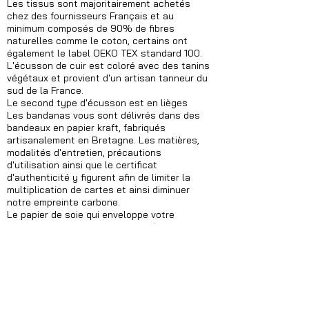
Les tissus sont majoritairement achetés
chez des fournisseurs Français et au
minimum composés de 90% de fibres
naturelles comme le coton, certains ont
également le label OEKO TEX standard 100.
L'écusson de cuir est coloré avec des tanins
végétaux et provient d'un artisan tanneur du
sud de la France.
Le second type d'écusson est en lièges
Les bandanas vous sont délivrés dans des
bandeaux en papier kraft, fabriqués
artisanalement en Bretagne. Les matières,
modalités d'entretien, précautions
d'utilisation ainsi que le certificat
d'authenticité y figurent afin de limiter la
multiplication de cartes et ainsi diminuer
notre empreinte carbone.
Le papier de soie qui enveloppe votre
bandana est fabriqué dans la Drôme.
Les étiquettes tricolore des bandanas sont
fabriquées dans les Bouches-du-Rhône.
Les cordes de chanvre utilisées pour nos
jouets proviennent d'un fournisseur situé à
Cambrai.