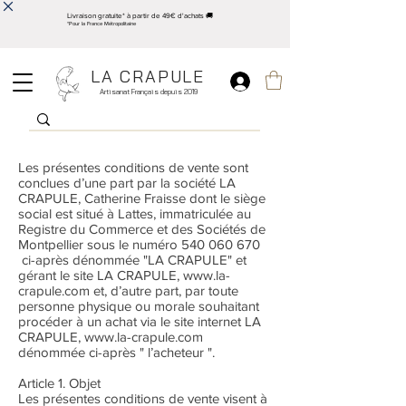
Livraison gratuite* à partir de 49€ d'achats 🚚
*Pour la France Métropolitaine
LA CRAPULE
Artisanat Français depuis 2019
Les présentes conditions de vente sont
conclues d’une part par la société LA
CRAPULE, Catherine Fraisse dont le siège
social est situé à Lattes, immatriculée au
Registre du Commerce et des Sociétés de
Montpellier sous le numéro
540 060 670
ci-après dénommée "LA CRAPULE" et
gérant le site LA CRAPULE,
www.la-
crapule.com
et, d’autre part, par toute
personne physique ou morale souhaitant
procéder à un achat via le site internet LA
CRAPULE,
www.la-crapule.com
dénommée ci-après " l’acheteur ".
Article 1. Objet
Les présentes conditions de vente visent à