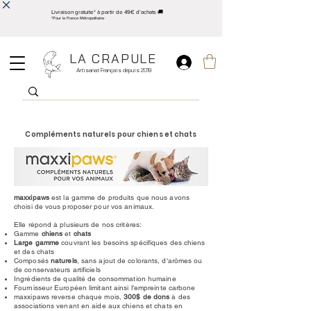
Livraison gratuite* à partir de 49€ d'achats 🚚
*Pour la France Métropolitaine
LA CRAPULE
Artisanat Français depuis 2019
Compléments naturels pour chiens et chats
maxxipaws
est la gamme de produits que nous avons
choisi de vous proposer pour vos animaux.
Elle répond à plusieurs de nos critères:
Gamme
chiens
et
chats
Large gamme
couvrant les besoins spécifiques des chiens
et des chats
Composés
naturels
, sans ajout de colorants, d'arômes ou
de conservateurs artificiels
Ingrédients de qualité de consommation humaine
Fournisseur Européen limitant ainsi l'empreinte carbone
maxxipaws reverse chaque mois,
300$ de dons
à des
associations venant en aide aux chiens et chats en