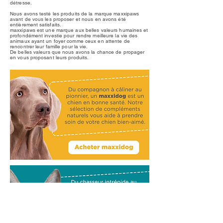
détresse.
Nous avons testé les produits de la marque maxxipaws
avant de vous les proposer et nous en avons été
entièrement
satisfaits
.​
maxxipaws est une marque aux belles valeurs humaines et
profondément investie pour rendre meilleure la vie des
animaux ayant un foyer comme ceux en attente de
rencontrer leur famille pour la
vie
.
De belles valeurs que nous avons la chance de propager
en vous proposant leurs produits.