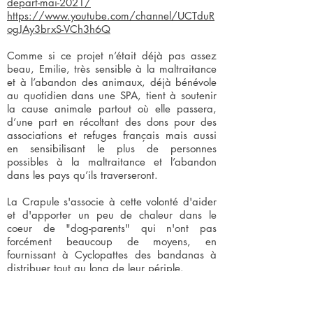
depart-mai-2021/
https://www.youtube.com/channel/UCTduR
ogJAy3brxS-VCh3h6Q
Comme si ce projet n’était déjà pas assez
beau, Emilie, très sensible à la maltraitance
et à l’abandon des animaux, déjà bénévole
au quotidien dans une SPA, tient à soutenir
la cause animale partout où elle passera,
d’une part en récoltant des dons pour des
associations et refuges français mais aussi
en sensibilisant le plus de personnes
possibles à la maltraitance et l’abandon
dans les pays qu’ils traverseront.
La Crapule s'associe à cette volonté d'aider
et d'apporter un peu de chaleur dans le
coeur de "dog-parents" qui n'ont pas
forcément beaucoup de moyens, en
fournissant à Cyclopattes des bandanas à
distribuer tout au long de leur périple.
Si vous aussi vous désirez faire un geste
pour tous les chiens malheureux qu'ils