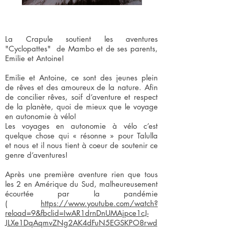
La Crapule soutient les aventures
"Cyclopattes" de Mambo et de ses parents,
Emilie et Antoine!
Emilie et Antoine, ce sont des jeunes plein
de rêves et des amoureux de la nature. Afin
de concilier rêves, soif d’aventure et respect
de la planète, quoi de mieux que le voyage
en autonomie à vélo!
Les voyages en autonomie à vélo c’est
quelque chose qui « résonne » pour Talulla
et nous et il nous tient à coeur de soutenir ce
genre d’aventures!
Après une première aventure rien que tous
les 2 en Amérique du Sud, malheureusement
écourtée par la pandémie
(
https://www.youtube.com/watch?
reload=9&fbclid=IwAR1drnDnUMAjpce1cJ-
JLXe1DqAqmvZNg2AK4dFuN5EGSKPO8rwd