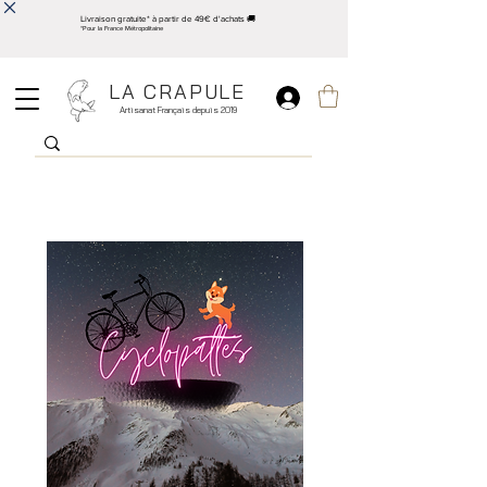
Livraison gratuite* à partir de 49€ d'achats 🚚
*Pour la France Métropolitaine
LA CRAPULE
Artisanat Français depuis 2019