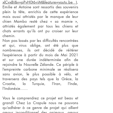
xlCvxBI&v=pPvH0t6-riM&feature=youtu.be )
,
Emilie et Antoine sont ressortis des souvenirs
plein la tête, enrichis de cette expérience
mais aussi attristés par le manque de leur
chien Mambo resté chez « sa mamie »,
attristés également par tous les chiens et
chats errants qu’ils ont pu croiser sur leur
chemin.
Non pas lassés par les difficultés rencontrées
et qui, virus oblige, ont été plus que
nombreuses, ils ont décidé de réitérer
l’expérience à partir du mois de Mai 2021
et sur une durée indéterminée afin de
rejoindre la Nouvelle Zélande. Ce périple à
l’empreinte carbone minimale se réalisera
sans avion, le plus possible à vélo, et
traversera des pays tels que la Grèce, la
Croatie, la Turquie, l’Iran, l’Inde,
l’Indonésie……
Vous le comprendrez ce projet est beau et
grand! Chez La Crapule nous ne pouvons
qu’adhérer à ce genre de projet qui allient
amour inconditionnel des animaux, amour