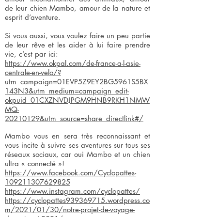
de leur chien Mambo, amour de la nature et
esprit d’aventure.
Si vous aussi, vous voulez faire un peu partie
de leur rêve et les aider à lui faire prendre
vie, c’est par ici:
https://www.okpal.com/de-france-a-l-asie-
centrale-en-velo/?
utm_campaign=01EVP5Z9EY2BG5961S5BX
143N3&utm_medium=campaign_edit-
okpuid_01CXZNVDJPGM9HNB9RKH1NMW
MQ-
20210129&utm_source=share_directlink#/
Mambo vous en sera très reconnaissant et
vous incite à suivre ses aventures sur tous ses
réseaux sociaux, car oui Mambo et un chien
ultra « connecté »!
https://www.facebook.com/Cyclopattes-
109211307629825
https://www.instagram.com/cyclopattes/
https://cyclopattes939369715.wordpress.co
m/2021/01/30/notre-projet-de-voyage-