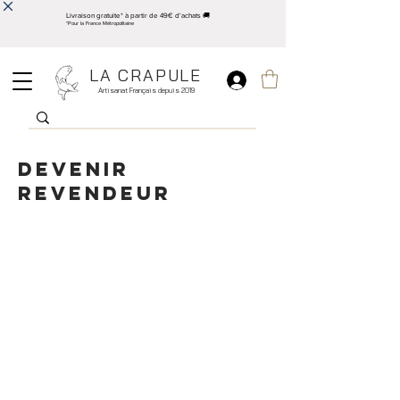
Livraison gratuite* à partir de 49€ d'achats 🚚
*Pour la France Métropolitaine
LA CRAPULE
Artisanat Français depuis 2019
Devenir
revendeur
Vous êtes un professionnel et vous souhaitez
revendre les produits La Crapule ?
Inscrivez vous sur le site et envoyez nous un e-mail
avec vos coordonnées professionnelles à
contact.lacrapule@gmail.com
Nom de L'entreprise
Nom du responsable d'achat
Adresse
Telephone
Type d'activité
SIRET
Numéro de T.V.A.
Nous validerons au plus vite votre compte en tant