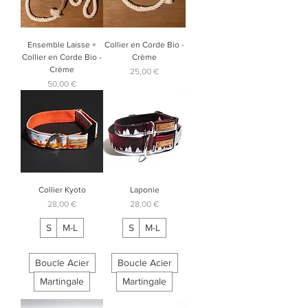
Ensemble Laisse +
Collier en Corde Bio -
Collier en Corde Bio -
Crème
Crème
Prix
25,00 €
Prix
50,00 €
Collier Kyoto
Laponie
Prix
Prix
28,00 €
28,00 €
S
M-L
S
M-L
Boucle Acier
Boucle Acier
Martingale
Martingale