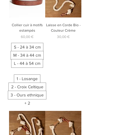
Collier cuir à motifs
Laisse en Corde Bio -
estampés
Couleur Crème
Prix
Prix
60,00 €
30,00 €
S - 24 à 34 cm
M - 34 à 44 cm
L - 44 à 54 cm
1 - Losange
2 - Croix Celtique
3 - Ours ethnique
+ 2