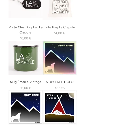
Porte Clés Dog Tag La
Tote Bag La Crapule
Crapule
Prix
14,00 €
Prix
10,00 €
Mug Émaillé Vintage
STAY FREE HOLO
Prix
Prix
16,00 €
4,90 €