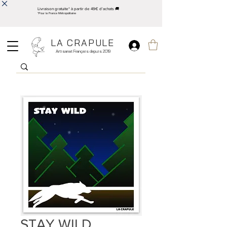
Livraison gratuite* à partir de 49€ d'achats 🚚
*Pour la France Métropolitaine
LA CRAPULE
Artisanat Français depuis 2019
STAY WILD