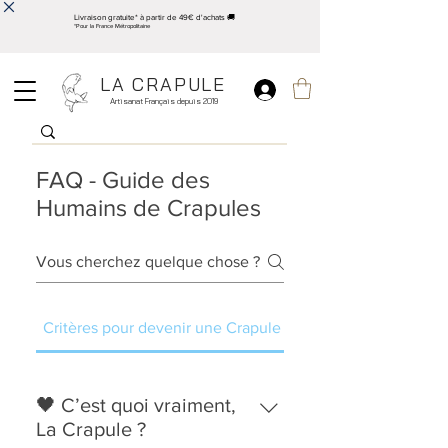
Livraison gratuite* à partir de 49€ d'achats 🚚
*Pour la France Métropolitaine
LA CRAPULE
Artisanat Français depuis 2019
FAQ - Guide des
Humains de Crapules
Critères pour devenir une Crapule
🖤 C’est quoi vraiment,
La Crapule ?