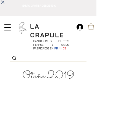
ENVÍO GRATIS * DESDE 49 €
LA
CRAPULE
BANDANAS Y JUGUETES
PERROS Y GATOS
FABRICADOS EN
FR
AN
CE
Otoño 2019
Otoño ... una temporada intermedia ... El
verano y las vacaciones han terminado, pero se
acercan el invierno, la Navidad y la reunión
familiar.
Empezamos a hacer los primeros fuegos de
chimenea y
sacamos los suéteres de lana.
Nosotros
sustituirlos
naranjadas por
bombones calientes. Nuestra peluda familia