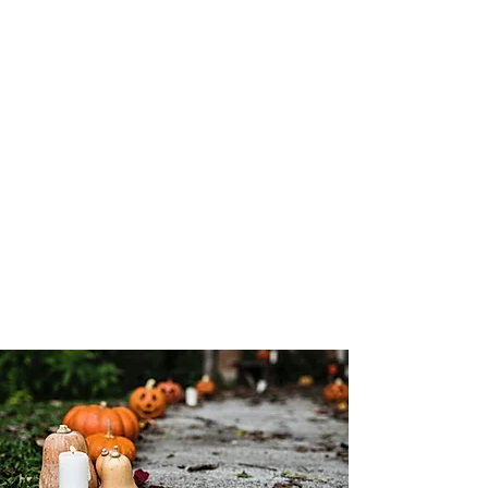
también sustituye su pelaje de verano por
pelaje de invierno para poder aprovechar al
máximo los paseos por los bosques
resplandecientes o incluso los primeros copos.
El otoño también es la temporada en la que nos
permitimos un poco más de ligereza de lo
habitual
con Halloween para celebrar sin
pesimismo a los seres queridos de todo tipo que
ya no están con nosotros sino para siempre en
nuestro corazón.
La Crapule te ofrece su Bandana de Halloween
para esta ocasión. Él
te hará temblar
¡Cualquiera que se acerque a tu amigo de 4
patas!