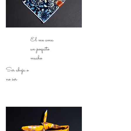
El me ama
un poquito
mucho
Ser abeja o
no ser