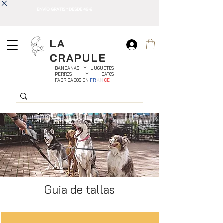
ENVÍO GRATIS * DESDE 49 €
LA
CRAPULE
BANDANAS Y JUGUETES
PERROS Y GATOS
FABRICADOS EN
FR
AN
CE
Guia de tallas