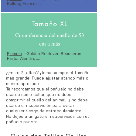
Bulldog Francés, ...
Tamaño XL
Circunferencia del cuello de 53
cm a más
Ejemplo
: Golden Retriever, Beauceron,
Pastor Alemán, ....
¿Entre 2 tallas? ¡Toma siempre el tamaño
más grande! Puede ajustar atando más o
menos apretado.
Te recordamos que el pañuelo no debe
usarse como collar, que no debe
comprimir el cuello del animal, y no debe
usarse sin supervisión para evitar
cualquier riesgo de estrangulamiento.
No dejes a un gato sin supervisión con el
pañuelo puesto.