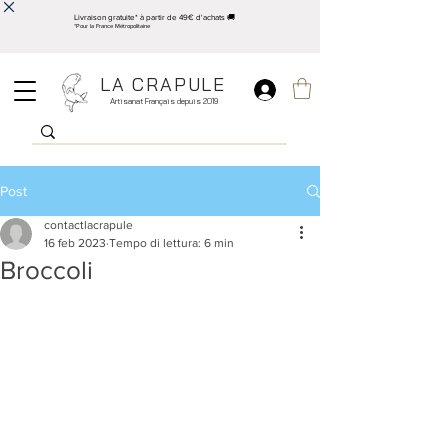
Livraison gratuite* à partir de 49€ d'achats 🚚
*Pour la France Métropolitaine
LA CRAPULE
Artisanat Français depuis 2019
Post
contactlacrapule
16 feb 2023
Tempo di lettura: 6 min
Broccoli