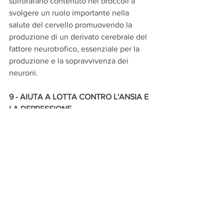
sulforafano contenuto nei broccoli a 
svolgere un ruolo importante nella 
salute del cervello promuovendo la 
produzione di un derivato cerebrale del 
fattore neurotrofico, essenziale per la 
produzione e la sopravvivenza dei 
neuroni.
9 - AIUTA A LOTTA CONTRO L'ANSIA E 
LA DEPRESSIONE
L'infiammazione cronica è una delle 
cause della depressione.
Quando il tuo cane è stressato o 
ansioso, il suo corpo rilascia una grande 
quantità di ormoni dello stress, questi 
consumano una grande quantità di 
zinco, vitamine B e C.
In tempi di stress può essere tanto più 
importante dargli i broccoli, 