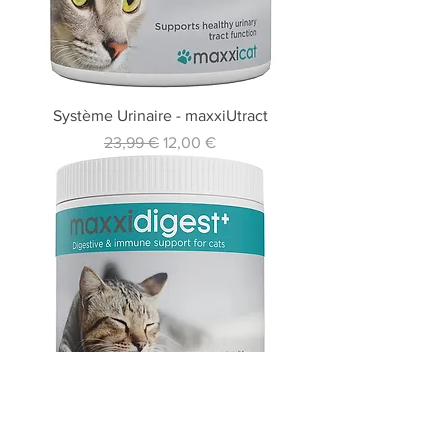
Système Urinaire - maxxiUtract
Prix original
Prix promotionnel
23,99 €
12,00 €
Digestion - maxxidigest+