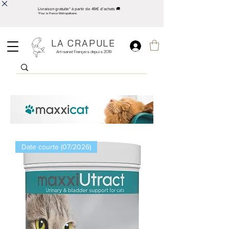
Livraison gratuite* à partir de 49€ d'achats 🚚
*Pour la France Métropolitaine
LA CRAPULE
Artisanat Français depuis 2019
Date courte (07/2026)