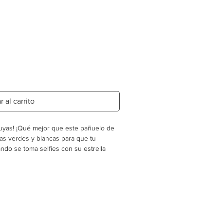
 al carrito
 tuyas! ¡Qué mejor que este pañuelo de
s verdes y blancas para que tu
o se toma selfies con su estrella
rcado con una plancha caliente con las
dobladillo del pañuelo.
uche.