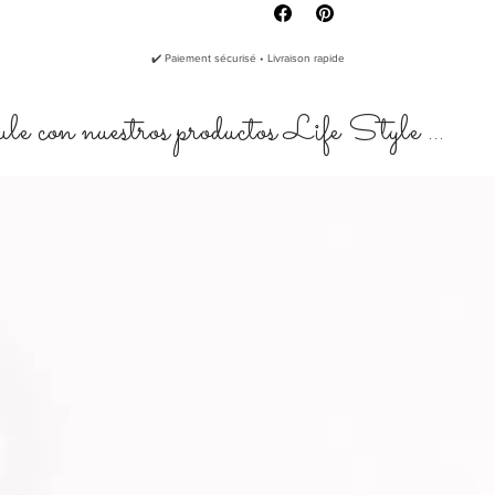
Algodón (100% algodón)
Cuero natural con tanage vegeta
Lavado a mano y secado natural.
✔️ Paiement sécurisé • Livraison rapide
a El degüelle de los colores de la t
e con nuestros productos Life Style ...
normal. Recuerda tener esto en cuen