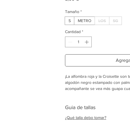
Tamaño
*
S
METRO
LOS
SG
Cantidad
*
Agregar
¡La alfombra roja y la Croisette son
algodón negro estampado con palma
acompañante se vea más guapa cuand
favorita!
El parche de cuero francés está ma
iniciales La Crapule para resaltar el 
Guia de tallas
Cada bandana se entrega en su est
¿Qué talla debo tomar?
Fabricado en el sur de Francia.