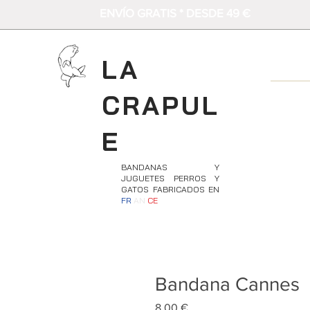
ENVÍO GRATIS * DESDE 49 €
LA
CRAPUL
E
BANDANAS Y
JUGUETES PERROS Y
GATOS FABRICADOS EN
FR
AN
CE
Bandana Cannes
Precio
8,00 €