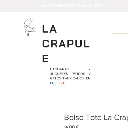
ENVÍO GRATIS * DESDE 49 €
LA
CRAPUL
E
BANDANAS Y
JUGUETES PERROS Y
GATOS FABRICADOS EN
FR
AN
CE
Bolso Tote La Cra
Precio
14,00 €