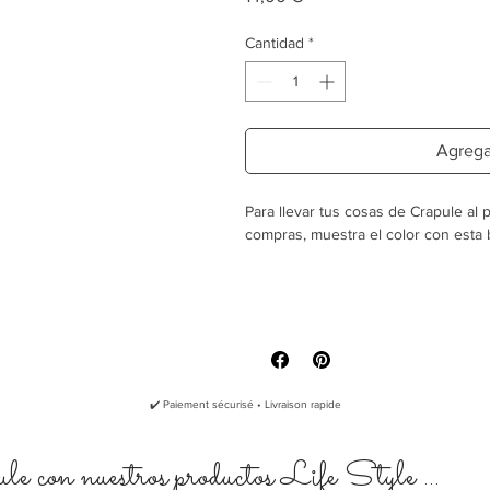
Cantidad
*
Agregar
Para llevar tus cosas de Crapule al
compras, muestra el color con esta
100% algodón a 140 g / m²
38 x 42 cm o 10 litros
Lavable a máquina a 30 ° C. Má
✔️ Paiement sécurisé • Livraison rapide
e con nuestros productos Life Style ...