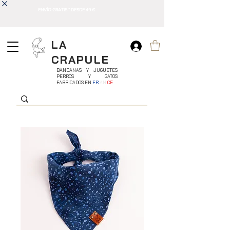
ENVÍO GRATIS * DESDE 49 €
LA
CRAPULE
BANDANAS Y JUGUETES
PERROS Y GATOS
FABRICADOS EN
FR
AN
CE