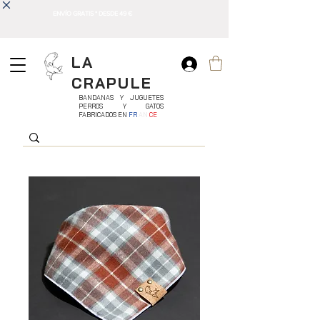
ENVÍO GRATIS * DESDE 49 €
LA
CRAPULE
BANDANAS Y JUGUETES
PERROS Y GATOS
FABRICADOS EN
FR
AN
CE