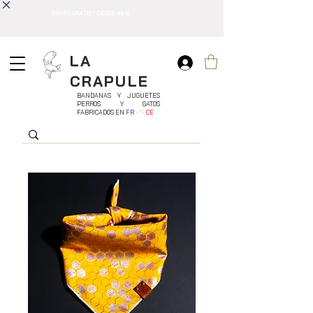
ENVÍO GRATIS * DESDE 49 €
LA
CRAPULE
BANDANAS Y JUGUETES
PERROS Y GATOS
FABRICADOS EN
FR
AN
CE