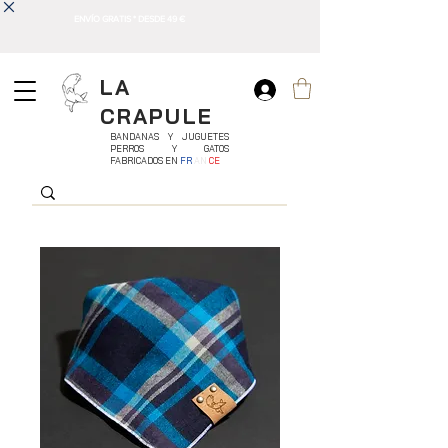
ENVÍO GRATIS * DESDE 49 €
LA
CRAPULE
BANDANAS Y JUGUETES
PERROS Y GATOS
FABRICADOS EN
FR
AN
CE