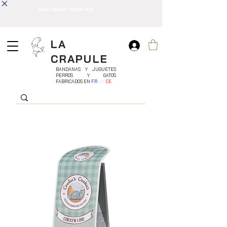
ENVÍO GRATIS * DESDE 49 €
LA
CRAPULE
BANDANAS Y JUGUETES
PERROS Y GATOS
FABRICADOS EN
FR
AN
CE