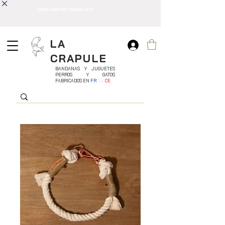
ENVÍO GRATIS * DESDE 49 €
LA
CRAPULE
BANDANAS Y JUGUETES
PERROS Y GATOS
FABRICADOS EN
FR
AN
CE