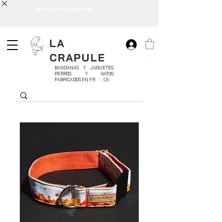
ENVÍO GRATIS * DESDE 49 €
LA
CRAPULE
BANDANAS Y JUGUETES
PERROS Y GATOS
FABRICADOS EN
FR
AN
CE