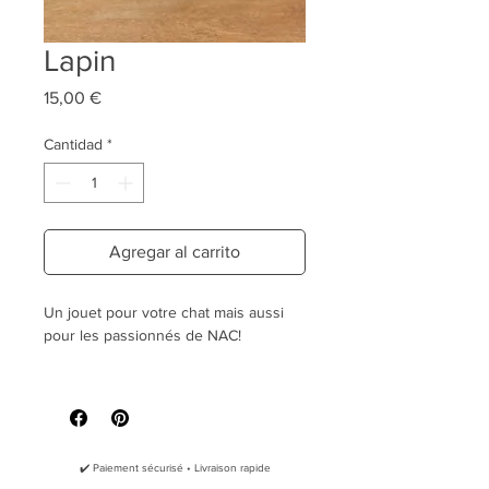
Lapin
Precio
15,00 €
Cantidad
*
Agregar al carrito
Un jouet pour votre chat mais aussi
pour les passionnés de NAC!
Le jouet Lapin:
Enveloppe en
feutre de coton
100% naturel
, respectant la
norme
Oeko Tex 100
✔️ Paiement sécurisé • Livraison rapide
Rembourrage naturel en
Fibres de