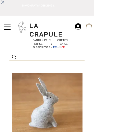
ENVÍO GRATIS * DESDE 49 €
LA
CRAPULE
BANDANAS Y JUGUETES
PERROS Y GATOS
FABRICADOS EN
FR
AN
CE