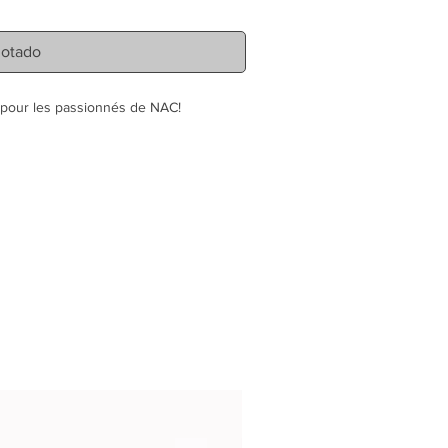
otado
i pour les passionnés de NAC!
00% naturel
, respectant la norme
Oeko
/ queue en corde de coton
de Kapok
 colle
ur des parties rembourrées
le Matatabi
sier à la pointe du museau, 5 cm en
, 6 cm avec les oreilles
 artisanalement à la main
ésente aucun risque particulier ni
commandé de surveiller vos animaux