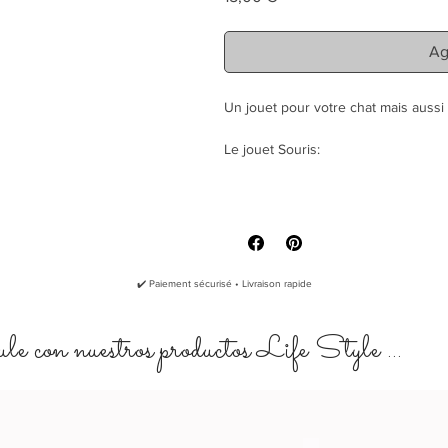
Ag
Un jouet pour votre chat mais auss
Le jouet Souris:
Enveloppe en
feutre de coton 1
Tex 100
"Moustaches" en
corde de jute 
Rembourrage naturel en
Fibres 
Coutures en fil uniquement, zero
Poudre de cataire bio à l'interie
✔️ Paiement sécurisé • Livraison rapide
Sprayé avec un attractif naturel, 
Dimensions: environ 11 cm du fes
e con nuestros productos Life Style ...
hauter sur la partie la plus dodue
Chaque pièce est unique et réalisée
Bien que le jouet en lui-même ne pr
aucune nocivité, il est toujours re