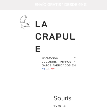
ENVÍO GRATIS * DESDE 49 €
LA
CRAPUL
E
BANDANAS Y
JUGUETES PERROS Y
GATOS FABRICADOS EN
FR
AN
CE
Souris
Precio
15,00 €