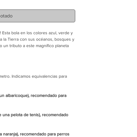
otado
! Esta bola en los colores azul, verde y
a la Tierra con sus océanos, bosques y
o un tributo a este magnífico planeta
 de algodón, sin plástico)
ámetro. Indicamos equivalencias para
on sus dientes, sin productos químicos)
 lanzar la pelota adentro, ¡no hará
 un albaricoque), recomendado para
la salud de tu animal y del planeta,
tico. El hilo es de algodón y el relleno
 una pelota de tenis), recomendado
elve las semillas del árbol Kapok.
sa naranja), recomendado para perros
l