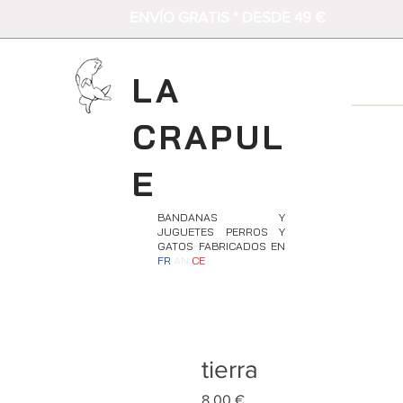
ENVÍO GRATIS * DESDE 49 €
LA
CRAPUL
E
BANDANAS Y
JUGUETES PERROS Y
GATOS FABRICADOS EN
FR
AN
CE
tierra
Precio
8,00 €