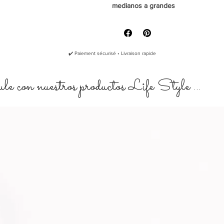
medianos a grandes
No se utilizan pegamentos ni otr
bolas de ganchillo de La Crapule
Cada pieza es hecho a mano, lo 
El patrón puede variar ligerame
colores del hilo.
✔️ Paiement sécurisé • Livraison rapide
El tamaño puede variar levement
acolchado, hecho manualmente.
e con nuestros productos Life Style ...
Te recordamos que tu animal debe e
durante sus momentos de juego.