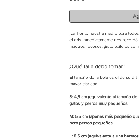
Ag
¡La Tierra, nuestra madre para todos
el gris inmediatamente nos recordó 
macizos rocosos. ¡Este baile es com
sin el cual no estaríamos aquí!
¿Por qué crochet bolas?
¿Qué talla debo tomar?
Por respeto a la naturaleza (bolas
El tamaño de la bola es el de su di
Por respeto a su animal (suave c
mayor claridad.
Por respeto a tus vecinos (puedes
ruido!)
S: 4,5 cm (equivalente al tamaño de
gatos y perros muy pequeños
En el Crapule siempre nos preocupa 
por eso no encontrarás material sinté
M: 5,5 cm (apenas más pequeño que
es Kapok, una fibra natural que envu
para perros pequeños
Hilo de algodón 100%
L: 8.5 cm (equivalente a una hermo
Acolchado en Kapok, fibra natura