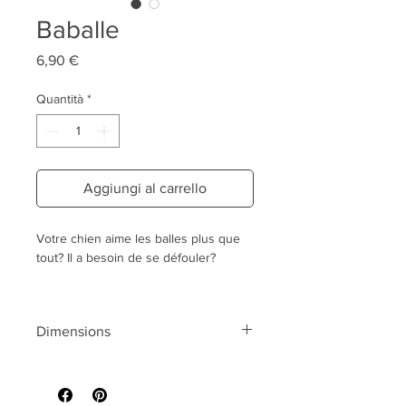
Baballe
Prezzo
6,90 €
Quantità
*
Aggiungi al carrello
Votre chien aime les balles plus que
tout? Il a besoin de se défouler?
La Crapule a revisité la célèbre
"Baballe", en y ajoutant sa touche de
Dimensions
matières naturelles.
La Baballe La Crapule est donc
Diamètre 6 cm
entièrement réalisée en corde de
chanvre naturel, ainsi aucun risque