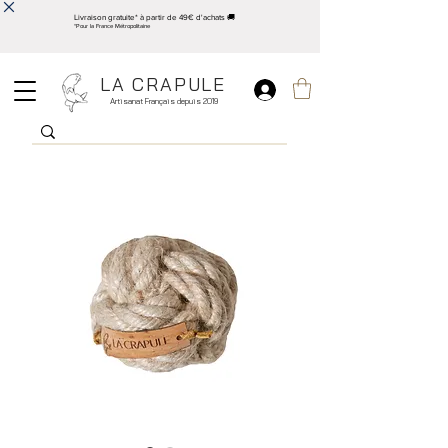
Livraison gratuite* à partir de 49€ d'achats 🚚
*Pour la France Métropolitaine
LA CRAPULE
Artisanat Français depuis 2019