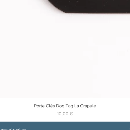
Vista rapida
Porte Clés Dog Tag La Crapule
Prezzo
10,00 €
 savoir plus