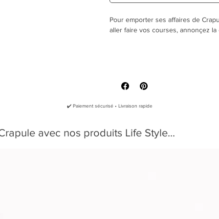
Pour emporter ses affaires de Crap
aller faire vos courses, annonçez l
100% Coton à 140g/m²
38 x 42 cm soit 10Litres
Lavable en machine à 30°C Ma
✔️ Paiement sécurisé • Livraison rapide
rapule avec nos produits Life Style...