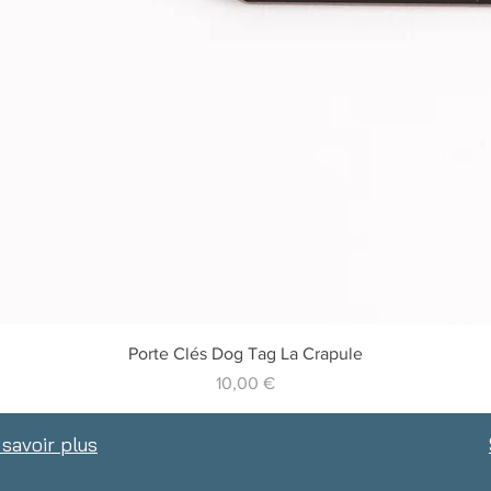
Vista rapida
Porte Clés Dog Tag La Crapule
Prezzo
10,00 €
 savoir plus