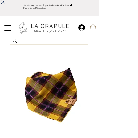
Livraison gratuite* à partir de 49€ d'achats 🚚
*Pour la France Métropolitaine
LA CRAPULE
Artisanat Français depuis 2019