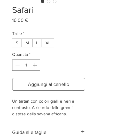
Safari
Prezzo
16,00 €
Taille
*
S
M
L
XL
Quantità
*
Aggiungi al carrello
Un tartan con colori gialli e neri a
contrasto. A ricordo delle grandi
distese della savana africana.
Niente è più autunnale del tartan. È sia
Guida alle taglie
senza tempo che indimostrabile.