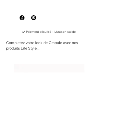
Questa leggera bandana in cotone
Che taglia devo prendere?
intrecciato può essere un compagno
chic per il tuo animale domestico in
città e per grandi avventure nella
natura selvaggia.
✔️ Paiement sécurisé • Livraison rapide
La Crapule sceglie il cotone per tutte
Completez votre look de Crapule avec nos
produits Life Style...
le sue bandane perché è importante
utilizzare materiali naturali, per
convinzione, ma anche per eliminare
ogni rischio che il tuo cane sia
allergico alla bandana.
Lo stemma in sughero è
contrassegnato dal logo La Crapule
per evidenziare l'orlo della bandana.
Ogni bandana viene consegnata nella
sua custodia.
Prodotto nel sud della Francia
100% cotone