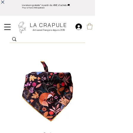
Livraison gratuite* à partir de 49€ d'achats 🚚
*Pour la France Métropolitaine
LA CRAPULE
Artisanat Français depuis 2019