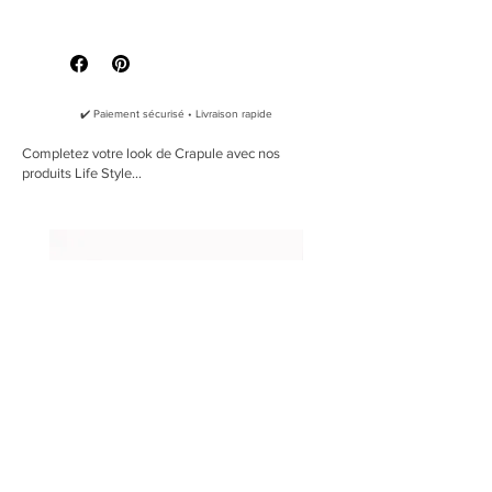
Che taglia devo prendere?
Questo tessuto di cotone 100%
leggero di altissima qualità con
un'incredibile varietà di colori e motivi
porterà un tocco incredibilmente
✔️ Paiement sécurisé • Livraison rapide
poetico al tuo cane o gatto.
Completez votre look de Crapule avec nos
produits Life Style...
La Crapule sceglie materiale in cotone
per tutte le sue bandane perché è
importante utilizzare materiali naturali,
per convinzione, ma anche per
eliminare ogni rischio che il vostro
cane sia allergico alle bandane.
Lo stemma in sughero è
contrassegnato dal logo La Crapule
per evidenziare l'orlo della bandana.
Ogni bandana viene consegnata nella
sua custodia.
Prodotto nel sud della Francia