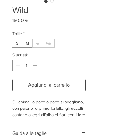
Wild
Prezzo
19,00 €
Taille
*
S
M
L
XL
Quantità
*
Aggiungi al carrello
Gli animali a poco a poco si svegliano,
compaiono le prime farfalle, gli uccelli
cantano allegri all'alba ei fiori con i loro
bei colori incantano gli insetti in cerca
di cibo. La bella stagione punta la
Guida alle taglie
punta del naso!