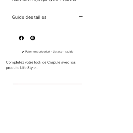
nom de notre collier aux teintes
automnales
Guide des tailles
Nos colliers sont réalisés dans le
https://www.la-crapule.com/guide-des-
respect de l'animal et de la planète.
tailles
Alors que la plupart des colliers pour
chiens sont en tissus et sangles
polyester, les colliers La Crapule sont
✔️ Paiement sécurisé • Livraison rapide
en coton.
La
sangle
est en
100% coton
.
Completez votre look de Crapule avec nos
produits Life Style...
Le
tissu
est en
100% coton
.
L'
écusson
marqué de notre logo est
en
liège naturel
.
Les boucles et anneaux sont en
alliages de zinc et acier inoxydable.
Votre collier vous est envoyé dans un
sac recyclable en papier kraft.
Nos colliers sont déperlants grâce à
un
traitement naturel à la cire d'abeille
.