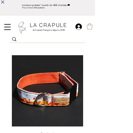
Livraison gratuite* à partir de 49€ d'achats 🚚
*Pour la France Métropolitaine
LA CRAPULE
Artisanat Français depuis 2019