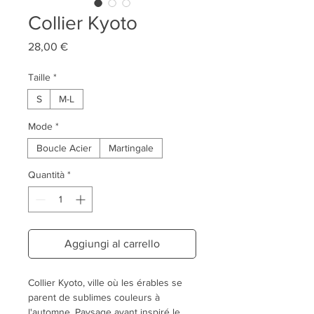
Collier Kyoto
Prezzo
28,00 €
Taille
*
S
M-L
Mode
*
Boucle Acier
Martingale
Quantità
*
Aggiungi al carrello
Collier Kyoto, ville où les érables se
parent de sublimes couleurs à
l'automne. Paysage ayant inspiré le