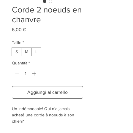
Corde 2 noeuds en
chanvre
Prezzo
6,00 €
Taille
*
S
M
L
Quantità
*
Aggiungi al carrello
Un indémodable! Qui n'a jamais
acheté une corde à noeuds à son
chien?
Chez La Crapule nous tenons à ce