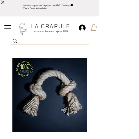
Livraison gratuite* à partir de 49€ d'achats 🚚
*Pour la France Métropolitaine
LA CRAPULE
Artisanat Français depuis 2019