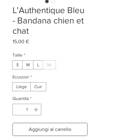
L'Authentique Bleu
- Bandana chien et
chat
Prezzo
15,00 €
Taille
*
S
M
L
XL
Ecusson
*
Liège
Cuir
Quantità
*
Aggiungi al carrello