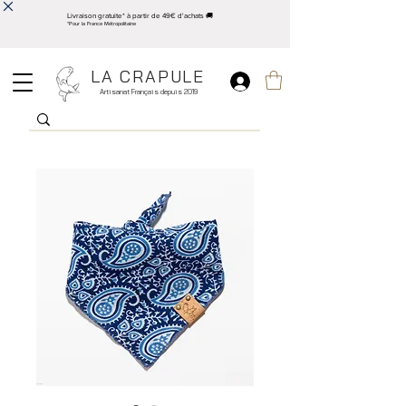
Livraison gratuite* à partir de 49€ d'achats 🚚
*Pour la France Métropolitaine
LA CRAPULE
Artisanat Français depuis 2019