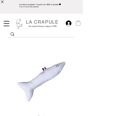
Livraison gratuite* à partir de 49€ d'achats 🚚
*Pour la France Métropolitaine
LA CRAPULE
Artisanat Français depuis 2019