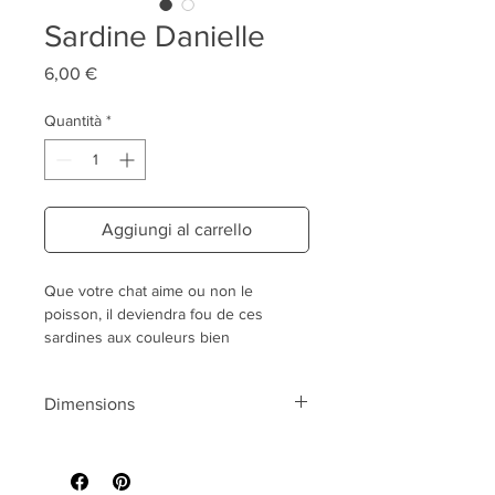
Sardine Danielle
Prezzo
6,00 €
Quantità
*
Aggiungi al carrello
Que votre chat aime ou non le
poisson, il deviendra fou de ces
sardines aux couleurs bien
Françaises!
Dimensions
Danielle saura amuser votre boule de
poils! Son enveloppe n'est pas en
Longueur 15 cm , hauteur environ 2
écailles mais en 100% coton
cm
répondant à la norme OEKO-TEX 100