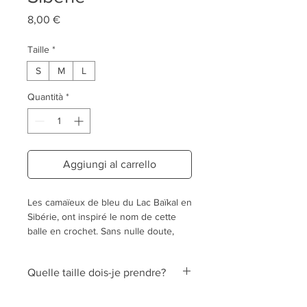
Prezzo
8,00 €
Taille
*
S
M
L
Quantità
*
Aggiungi al carrello
Les camaïeux de bleu du Lac Baïkal en
Sibérie, ont inspiré le nom de cette
balle en crochet. Sans nulle doute,
votre animal vivra de beaux moments
en jouant avec cette balle, sans
Quelle taille dois-je prendre?
besoin de parcourir autant de
kilomètres!
La taille de la balle est celle de son