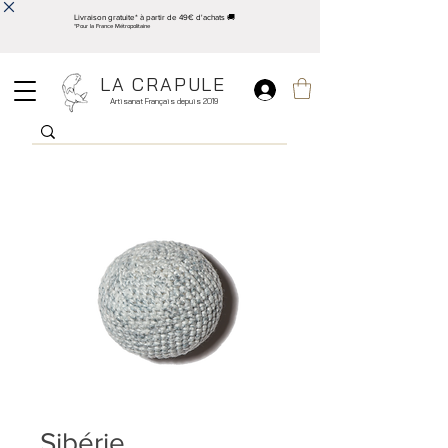
Livraison gratuite* à partir de 49€ d'achats 🚚
*Pour la France Métropolitaine
LA CRAPULE
Artisanat Français depuis 2019
Sibérie