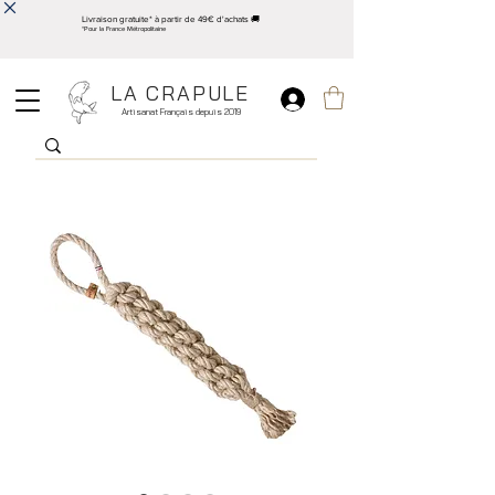
Livraison gratuite* à partir de 49€ d'achats 🚚
*Pour la France Métropolitaine
LA CRAPULE
Artisanat Français depuis 2019