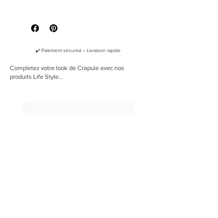
La Crapule a revisité le célèbre "TUG",
Taille M
: longueur 35 cm, diamètre
en y ajoutant sa touche de matières
4 cm
naturelles.
Taille L
: longueur 40 cm, diamètre
Le Tug La Crapule est donc
5 cm
entièrement réalisé en corde de
✔️ Paiement sécurisé • Livraison rapide
chanvre naturel, ainsi aucun risque
pour votre chien d'ingérer du
Completez votre look de Crapule avec nos
produits Life Style...
plastique ou de la colle.
Pourquoi de la corde en chanvre?
Par respect de la nature, eco
friendly
Aucun pesticide ni produit
chimique n'est utilisé dans le
processus de production du
chanvre
Par respect de votre animal (sans
danger au mâchage)
100% naturel
Solide
Aide à nettoyer les dents des