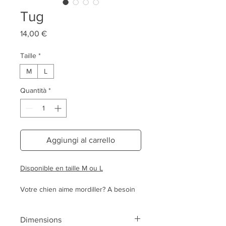
Tug
Prezzo
14,00 €
Taille
*
M
L
Quantità
*
Aggiungi al carrello
Disponible en taille M ou L
Votre chien aime mordiller? A besoin
de se defouler et aime votre
complicité dans ces moments?
Dimensions